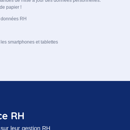
emandes de mise à jour des données personnelles.
de papier !
x données RH
les smartphones et tablettes
nce RH
 sur leur gestion RH