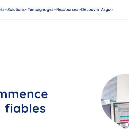
tés
Solutions
Témoignages
Ressources
Découvrir Asys
ommence
 fiables