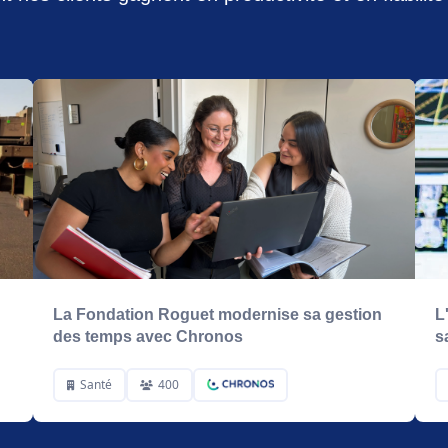
La Fondation Roguet modernise sa gestion
L
des temps avec Chronos
s
Santé
400