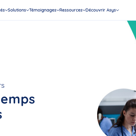
tés
Solutions
Témoignages
Ressources
Découvrir Asys
TS
 temps
s