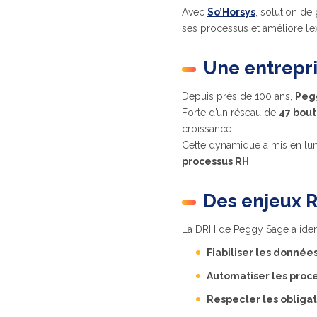
Avec
So’Horsys
, solution de
ses processus et améliore l’e
Une entrepri
Depuis près de 100 ans,
Peg
Forte d’un réseau de
47 bou
croissance.
Cette dynamique a mis en lum
processus RH
.
Des enjeux 
La DRH de Peggy Sage a identif
Fiabiliser les donnée
Automatiser les proc
Respecter les obligat