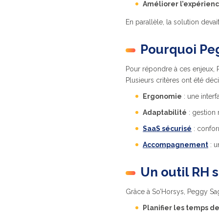
Améliorer l’expérien
En parallèle, la solution devai
Pourquoi Peg
Pour répondre à ces enjeux,
Plusieurs critères ont été décis
Ergonomie
: une interf
Adaptabilité
: gestion 
SaaS sécurisé
: confor
Accompagnement
: u
Un outil RH 
Grâce à So’Horsys, Peggy Sag
Planifier les temps de