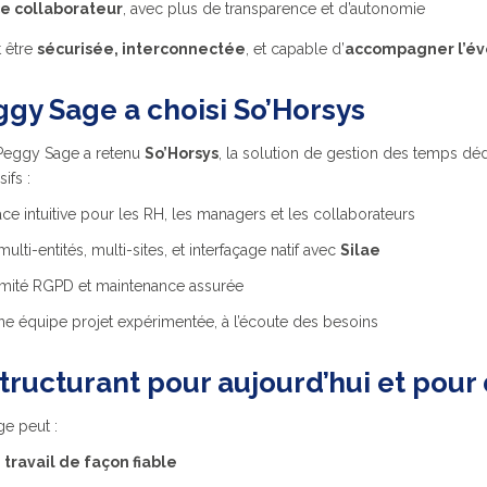
ce collaborateur
, avec plus de transparence et d’autonomie
t être
sécurisée, interconnectée
, et capable d’
accompagner l’évo
gy Sage a choisi So’Horsys
 Peggy Sage a retenu
So’Horsys
, la solution de gestion des temps déd
ifs :
ace intuitive pour les RH, les managers et les collaborateurs
multi-entités, multi-sites, et interfaçage natif avec
Silae
mité RGPD et maintenance assurée
ne équipe projet expérimentée, à l’écoute des besoins
structurant pour aujourd’hui et pou
e peut :
 travail de façon fiable