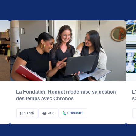
La Fondation Roguet modernise sa gestion
L
des temps avec Chronos
s
Santé
400