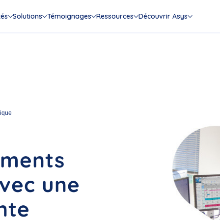
tés
Solutions
Témoignages
Ressources
Découvrir Asys
nique
oments
avec une
nte