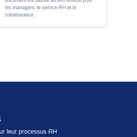
document est stocké au bon endroit pour
les managers, le service RH et le
collaborateur.
s
sur leur processus RH