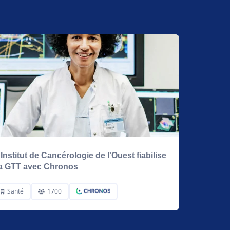
'Institut de Cancérologie de l'Ouest fiabilise
a GTT avec Chronos
Santé
1700