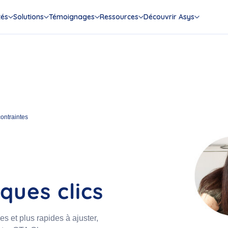
tés
Solutions
Témoignages
Ressources
Découvrir Asys
contraintes
ques clics
s et plus rapides à ajuster,