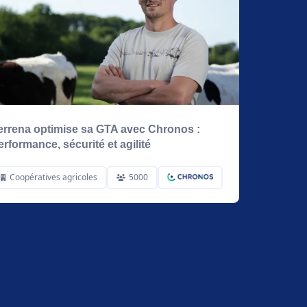
errena optimise sa GTA avec Chronos :
erformance, sécurité et agilité
Coopératives agricoles
5000