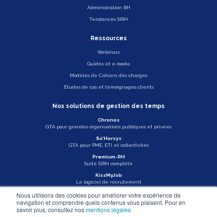
Administration RH
Tendances SIRH
Ressources
Webinars
Guides et e-books
Modèles de Cahiers des charges
Études de cas et témoignages clients
Nos solutions de gestion des temps
Chronos
GTA pour grandes organisations publiques et privées
So’Horsys
GTA pour PME, ETI et collectivités
Premium-RH
Suite SIRH complète
KissMyJob
Le logiciel de recrutement
Nous utilisons des cookies pour améliorer votre expérience de
Veille légale
navigation et comprendre quels contenus vous plaisent. Pour en
savoir plus, consultez nos
mentions légales
.