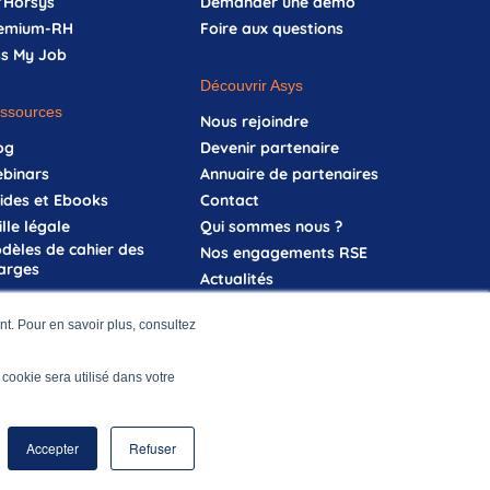
’Horsys
Demander une démo
emium-RH
Foire aux questions
ss My Job
Découvrir Asys
ssources
Nous rejoindre
og
Devenir partenaire
binars
Annuaire de partenaires
ides et Ebooks
Contact
ille légale
Qui sommes nous ?
dèles de cahier des
Nos engagements RSE
arges
Actualités
t. Pour en savoir plus, consultez
onnées
Accord de gestion des cookies
l cookie sera utilisé dans votre
Accepter
Refuser