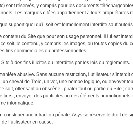
c) sont réservés, y compris pour les documents téléchargeables
nnels. Les marques citées appartiennent à leurs propriétaires re
que support quel qu'il soit est formellement interdite sauf autori
 le contenu du Site que pour son usage personnel. Il lui est interd
e soit, le contenu, y compris les images, ou toutes copies du cont
 des fins commerciales ou professionnelles.
 Site à des fins illicites ou interdites par les lois ou règlements.
e manière abusive. Sans aucune restriction, l’utilisateur s’inte
rus, un cheval de Troie, un ver, une bombe logique, ou envoyer t
soit, offensant ou obscène ; pirater tout ou partie du Site ; co
é de tiers ; envoyer des publicités ou des éléments promotionnels 
ème informatique.
de constituer une infraction pénale. Asys se réserve le droit de 
 de l’utilisateur en cause.