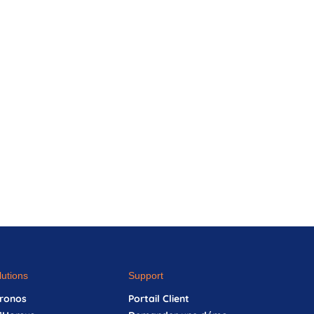
lutions
Support
ronos
Portail Client