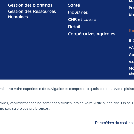
So
Gestion des plannings
Santé
Pr
Gestion des Ressources
Industries
Ki
Humaines
CHR et Loisirs
Retail
Re
Coopératives agricoles
Bl
We
Gu
Ve
Mo
ch
méliorer votre expérience de navigation et comprendre quels contenus vous plaisen
Mentions légales
Politique de protection des d
ookies, vos informations ne seront pas suivies lors de votre visite sur ce site. Un seu
 ne pas suivre vos préférences.
Paramètres du cookies