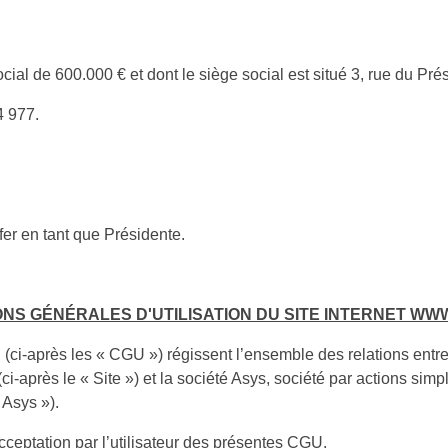
ocial de 600.000 € et dont le siège social est situé
3, rue du Pré
4 977.
fer en tant que Présidente.
ONS GÉNÉRALES D'UTILISATION DU SITE INTERNET WWW
ci-après les « CGU ») régissent l’ensemble des relations entre le
i-après le « Site ») et la société Asys, société par actions simp
 Asys »).
’acceptation par l’utilisateur des présentes CGU.