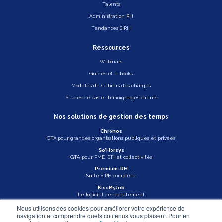
Talents
Administration RH
Tendances SIRH
Ressources
Webinars
Guides et e-books
Modèles de Cahiers des charges
Études de cas et témoignages clients
Nos solutions de gestion des temps
Chronos
GTA pour grandes organisations publiques et privées
So’Horsys
GTA pour PME, ETI et collectivités
Premium-RH
Suite SIRH complète
KissMyJob
Le logiciel de recrutement
Nous utilisons des cookies pour améliorer votre expérience de
Veille légale
navigation et comprendre quels contenus vous plaisent. Pour en