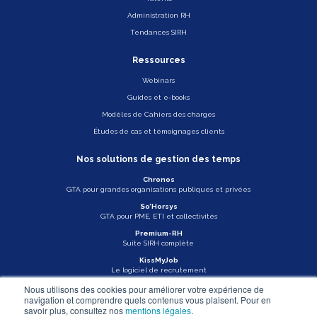
Administration RH
Tendances SIRH
Ressources
Webinars
Guides et e-books
Modèles de Cahiers des charges
Études de cas et témoignages clients
Nos solutions de gestion des temps
Chronos
GTA pour grandes organisations publiques et privées
So’Horsys
GTA pour PME, ETI et collectivités
Premium-RH
Suite SIRH complète
KissMyJob
Le logiciel de recrutement
Nous utilisons des cookies pour améliorer votre expérience de
Veille légale
navigation et comprendre quels contenus vous plaisent. Pour en
savoir plus, consultez nos
mentions légales
.