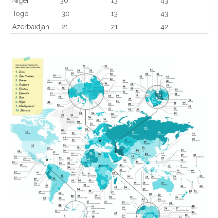
Niger
30
13
43
Togo
30
13
43
Azerbaïdjan
21
21
42