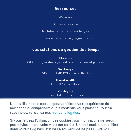
Ressources
Webinars
Guides et e-books
Modèles de Cahiers des charges
Études de cas et témoignages clients
Nos solutions de gestion des temps
Chronos
GTA pour grandes organisations publiques et privées
So’Horsys
GTA pour PME, ETI et collectivités
Premium-RH
Suite SIRH complète
KissMyJob
Le logiciel de recrutement
Nous utilisons des cookies pour améliorer votre expérience de
Veille légale
navigation et comprendre quels contenus vous plaisent. Pour en
savoir plus, consultez nos
mentions légales
.
Actu Asys
Si vous refusez l'utilisation des cookies, vos informations ne seront
pas suivies lors de votre visite sur ce site. Un seul cookie sera utilisé
Nous contacter
dans votre navigateur afin de se souvenir de ne pas suivre vos