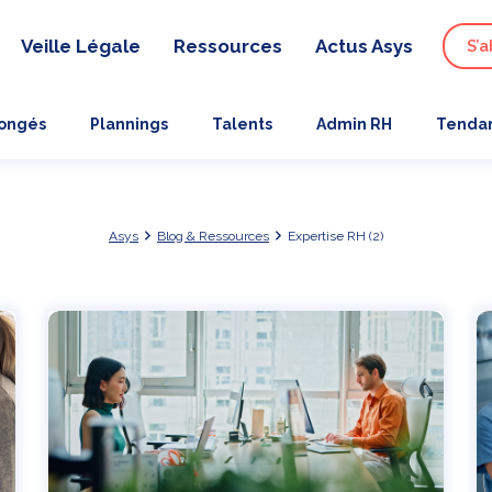
Veille Légale
Ressources
Actus Asys
S’a
ongés
Plannings
Talents
Admin RH
Tendan
Asys
Blog & Ressources
Expertise RH (2)