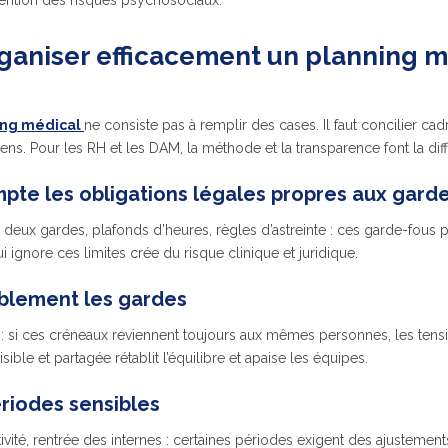
vention des risques psychosociaux.
aniser efficacement un planning m
ing médical
ne consiste pas à remplir des cases. Il faut concilier cadr
ciens. Pour les RH et les DAM, la méthode et la transparence font la dif
pte les obligations légales propres aux gard
eux gardes, plafonds d’heures, règles d’astreinte : ces garde-fous pr
ui ignore ces limites crée du risque clinique et juridique.
ablement les gardes
s : si ces créneaux reviennent toujours aux mêmes personnes, les tens
isible et partagée rétablit l’équilibre et apaise les équipes.
ériodes sensibles
ivité, rentrée des internes : certaines périodes exigent des ajustements