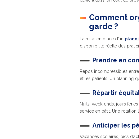
devient aussi un outil de pré
Comment org
garde ?
La mise en place d’un
plann
disponibilité réelle des prati
Prendre en com
Repos incompressibles entre d
et les patients. Un planning q
Répartir équit
Nuits, week-ends, jours férié
service en pâtit. Une rotation l
Anticiper les p
Vacances scolaires, pics d’act