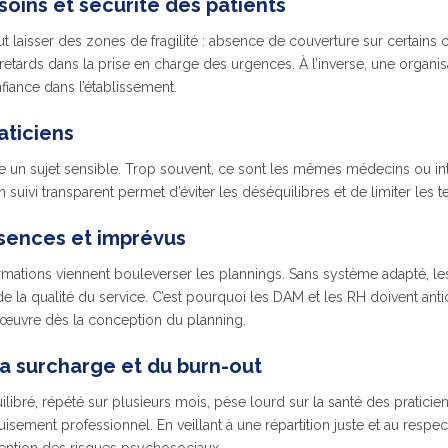
soins et sécurité des patients
t laisser des zones de fragilité : absence de couverture sur certains
retards dans la prise en charge des urgences. À l’inverse, une organisa
nfiance dans l’établissement.
aticiens
te un sujet sensible. Trop souvent, ce sont les mêmes médecins ou int
 suivi transparent permet d’éviter les déséquilibres et de limiter les 
sences et imprévus
rmations viennent bouleverser les plannings. Sans système adapté, l
e la qualité du service. C’est pourquoi les DAM et les RH doivent anti
œuvre dès la conception du planning.
la surcharge et du burn-out
libré, répété sur plusieurs mois, pèse lourd sur la santé des pratici
sement professionnel. En veillant à une répartition juste et au respec