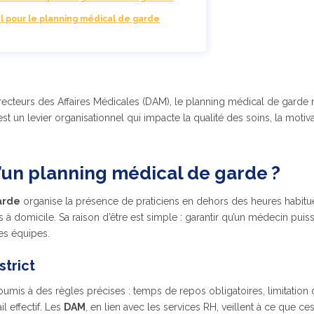
el pour le planning médical de garde
irecteurs des Affaires Médicales (DAM), le planning médical de garde
est un levier organisationnel qui impacte la qualité des soins, la motiva
’un planning médical de garde ?
arde
organise la présence de praticiens en dehors des heures habituel
es à domicile. Sa raison d’être est simple : garantir qu’un médecin puis
es équipes.
strict
soumis à des règles précises : temps de repos obligatoires, limitatio
l effectif. Les
DAM
, en lien avec les services RH, veillent à ce que ce