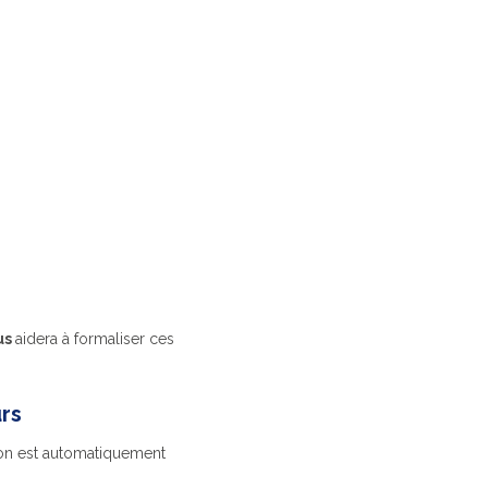
us
aidera à formaliser ces
urs
ion est automatiquement