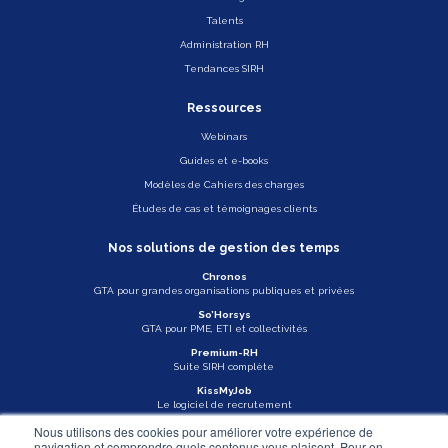
Talents
Administration RH
Tendances SIRH
Ressources
Webinars
Guides et e-books
Modèles de Cahiers des charges
Études de cas et témoignages clients
Nos solutions de gestion des temps
Chronos
GTA pour grandes organisations publiques et privées
So’Horsys
GTA pour PME, ETI et collectivités
Premium-RH
Suite SIRH complète
KissMyJob
Le logiciel de recrutement
Nous utilisons des cookies pour améliorer votre expérience de
Veille légale
navigation et comprendre quels contenus vous plaisent. Pour en