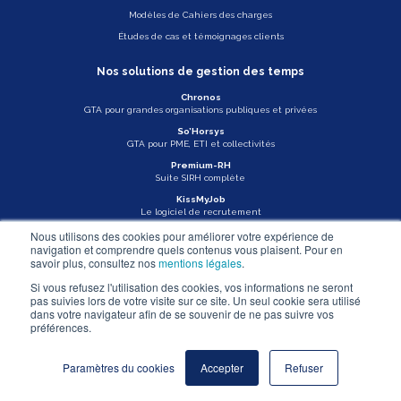
Modèles de Cahiers des charges
Études de cas et témoignages clients
Nos solutions de gestion des temps
Chronos
GTA pour grandes organisations publiques et privées
So’Horsys
GTA pour PME, ETI et collectivités
Premium-RH
Suite SIRH complète
KissMyJob
Le logiciel de recrutement
Nous utilisons des cookies pour améliorer votre expérience de
Veille légale
navigation et comprendre quels contenus vous plaisent. Pour en
savoir plus, consultez nos
mentions légales
.
Actu Asys
Si vous refusez l'utilisation des cookies, vos informations ne seront
pas suivies lors de votre visite sur ce site. Un seul cookie sera utilisé
Nous contacter
dans votre navigateur afin de se souvenir de ne pas suivre vos
préférences.
Mentions légales
Paramètres du cookies
Accepter
Refuser
© ASYS - 2026