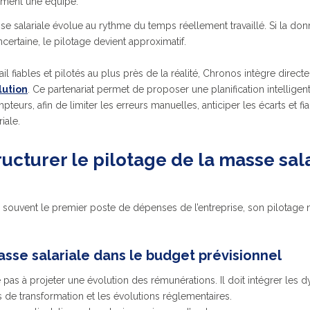
ement une équipe.
sse salariale évolue au rythme du temps réellement travaillé. Si la don
 incertaine, le pilotage devient approximatif.
ail fiables et pilotés au plus près de la réalité, Chronos intègre direc
lution
. Ce partenariat permet de proposer une planification intellige
eurs, afin de limiter les erreurs manuelles, anticiper les écarts et fia
iale.
ucturer le
pilotage de la masse sala
e souvent le premier poste de dépenses de l’entreprise, son pilotage
 masse salariale dans le budget prévisionnel
pas à projeter une évolution des rémunérations. Il doit intégrer les dy
ets de transformation et les évolutions réglementaires.