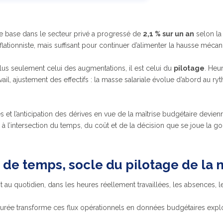
de base dans le secteur privé a progressé de
2,1 % sur un an
selon la
lationniste, mais suffisant pour continuer d’alimenter la hausse mécan
plus seulement celui des augmentations, il est celui du
pilotage
. Heu
vail, ajustement des effectifs : la masse salariale évolue d’abord au r
s et l’anticipation des dérives en vue de la maîtrise budgétaire devien
n à l’intersection du temps, du coût et de la décision que se joue la 
de temps, socle du pilotage de la 
it au quotidien, dans les heures réellement travaillées, les absences,
urée transforme ces flux opérationnels en données budgétaires explo