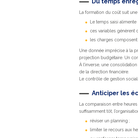
Du temps enreg
La formation du coût suit une
Le temps saisi alimente l
ces variables génèrent 
les charges composent e
Une donnée imprécise à la pr
projection budgétaire. Un co
À l’inverse, une consolidatio
de la direction financière.
Le contrôle de gestion sociale
Anticiper les é
La comparaison entre heures pl
suffisamment tôt, l’organisati
réviser un planning ;
limiter le recours aux h