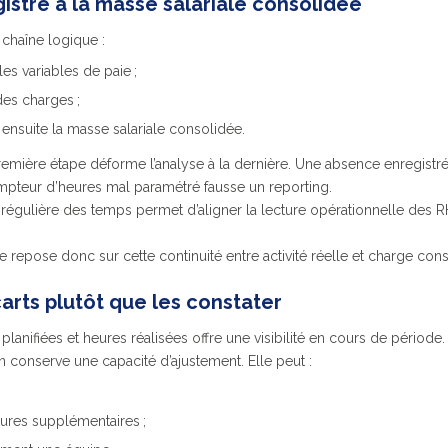
istré à la masse salariale consolidée
 chaîne logique :
es variables de paie ;
des charges ;
nsuite la masse salariale consolidée.
emière étape déforme l’analyse à la dernière. Une absence enregistr
mpteur d’heures mal paramétré fausse un reporting.
n régulière des temps permet d’aligner la lecture opérationnelle des R
 repose donc sur cette continuité entre activité réelle et charge cons
carts plutôt que les constater
anifiées et heures réalisées offre une visibilité en cours de période.
on conserve une capacité d’ajustement. Elle peut :
eures supplémentaires ;