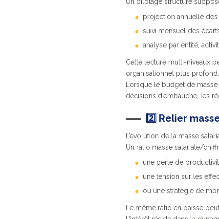
Un pilotage structuré suppose 
projection annuelle des
suivi mensuel des écarts
analyse par entité, activ
Cette lecture multi-niveaux p
organisationnel plus profond.
Lorsque le budget de masse sa
décisions d’embauche, les réo
2️⃣ Relier mas
L’évolution de la masse salaria
Un ratio masse salariale/chiffr
une perte de productivit
une tension sur les effect
ou une stratégie de mo
Le même ratio en baisse peut 