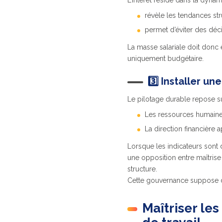
L’intérêt réside dans la dyna
révèle les tendances stru
permet d’éviter des décis
La masse salariale doit donc
uniquement budgétaire.
3️⃣ Installer 
Le pilotage durable repose su
Les ressources humaines
La direction financière 
Lorsque les indicateurs sont 
une opposition entre maîtrise
structure.
Cette gouvernance suppose de
Maîtriser le