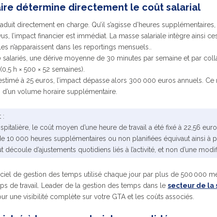
ire détermine directement le coût salarial
aduit directement en charge. Qu’il s’agisse d’heures supplémentaires
 l’impact financier est immédiat. La masse salariale intègre ainsi ce
elles n’apparaissent dans les reportings mensuels..
 salariés, une dérive moyenne de 30 minutes par semaine et par coll
0,5 h × 500 × 52 semaines).
estimé à 25 euros, l’impact dépasse alors 300 000 euros annuels. Ce
is d’un volume horaire supplémentaire.
 :
pitalière, le coût moyen d’une heure de travail a été fixé à 22,56 eur
e de 10 000 heures supplémentaires ou non planifiées équivaut ainsi à
 découle d’ajustements quotidiens liés à l’activité, et non d’une modific
giciel de gestion des temps utilisé chaque jour par plus de 500 000 
ps de travail. Leader de la gestion des temps dans le
secteur de la
our une visibilité complète sur votre GTA et les coûts associés.