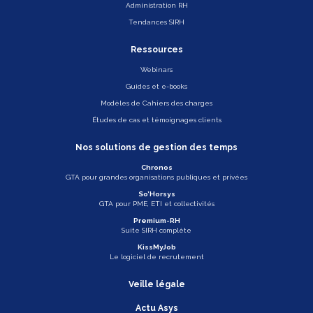
Administration RH
Tendances SIRH
Ressources
Webinars
Guides et e-books
Modèles de Cahiers des charges
Études de cas et témoignages clients
Nos solutions de gestion des temps
Chronos
GTA pour grandes organisations publiques et privées
So’Horsys
GTA pour PME, ETI et collectivités
Premium-RH
Suite SIRH complète
KissMyJob
Le logiciel de recrutement
Veille légale
Actu Asys