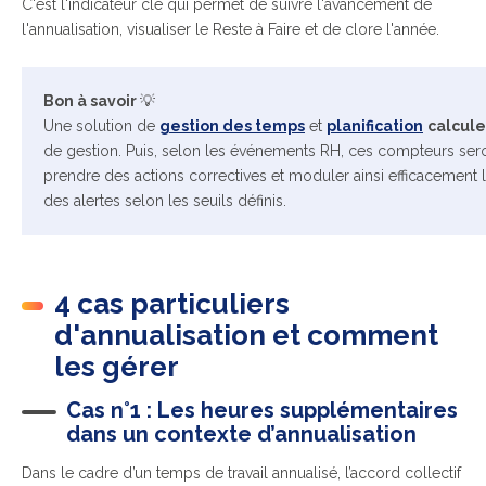
C'e
st l'indicateur clé qui permet de suivre l'avancement de
l'annualisation, visualiser le Reste à Faire et de clore l'année.
Bon à savoir
💡
Une solution de
gestion des temps
et
planification
calcule
de gestion. Puis, selon les événements RH, ces compteurs ser
prendre des actions correctives et moduler ainsi efficacement le
des alertes
selon les seuils définis.
4 cas particuliers
d'annualisation et comment
les gérer
Cas n°1 : Les heures supplémentaires
dans un contexte d’annualisation
Dans le cadre d’un temps de travail annualisé, l’accord collectif