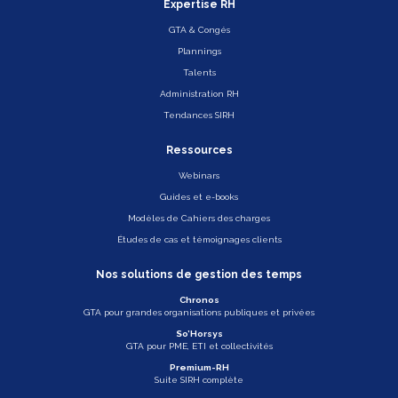
Expertise RH
GTA & Congés
Plannings
Talents
Administration RH
Tendances SIRH
Ressources
Webinars
Guides et e-books
Modèles de Cahiers des charges
Études de cas et témoignages clients
Nos solutions de gestion des temps
Chronos
GTA pour grandes organisations publiques et privées
So’Horsys
GTA pour PME, ETI et collectivités
Premium-RH
Suite SIRH complète