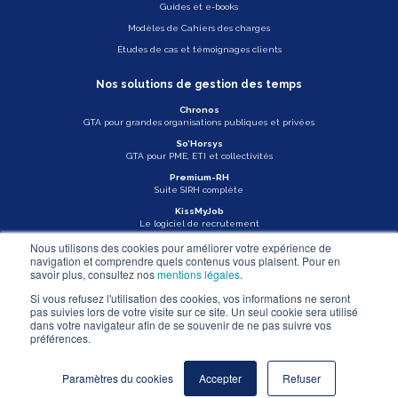
Guides et e-books
Modèles de Cahiers des charges
Études de cas et témoignages clients
Nos solutions de gestion des temps
Chronos
GTA pour grandes organisations publiques et privées
So’Horsys
GTA pour PME, ETI et collectivités
Premium-RH
Suite SIRH complète
KissMyJob
Le logiciel de recrutement
Nous utilisons des cookies pour améliorer votre expérience de
Veille légale
navigation et comprendre quels contenus vous plaisent. Pour en
savoir plus, consultez nos
mentions légales
.
Actu Asys
Si vous refusez l'utilisation des cookies, vos informations ne seront
pas suivies lors de votre visite sur ce site. Un seul cookie sera utilisé
Nous contacter
dans votre navigateur afin de se souvenir de ne pas suivre vos
préférences.
Mentions légales
Paramètres du cookies
Accepter
Refuser
© ASYS - 2026