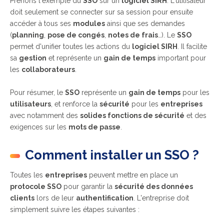
Prenons l'exemple du
SSO
sur un
logiciel SIRH
. L'utilisateur
doit seulement se connecter sur sa session pour ensuite
accéder à tous ses
modules
ainsi que ses demandes
(
planning
,
pose de congés
,
notes de frais
…). Le
SSO
permet d'unifier toutes les actions du
logiciel SIRH
. Il facilite
sa
gestion
et représente un
gain de temps
important pour
les
collaborateurs
.
Pour résumer, le
SSO
représente un
gain de temps
pour les
utilisateurs
, et renforce la
sécurité
pour les
entreprises
avec notamment des
solides fonctions de sécurité
et des
exigences sur les
mots de passe
.
Comment installer un SSO ?
Toutes les
entreprises
peuvent mettre en place un
protocole SSO
pour garantir la
sécurité des données
clients
lors de leur
authentification
. L'entreprise doit
simplement suivre les étapes suivantes :