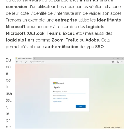
ou deux
serveurs
qui se partagent les
informations de
connexion
d'un utilisateur. Les deux parties vérifient chacune
de leur côté, l'identité de l'internaute afin de valider son accès.
Prenons un exemple, une
entreprise
utilise les
identifiants
Microsoft
pour accéder à l’ensemble des
logiciels
Microsoft
(
Outlook
,
Teams
,
Excel
, etc.) mais aussi des
logiciels tiers
comme
Zoom
,
Trello
ou
Adobe
. Cela
permet d'établir une
authentification
de type
SSO
.
Du
côt
é
de
l’uti
lisa
teu
r,
le
pr
oc