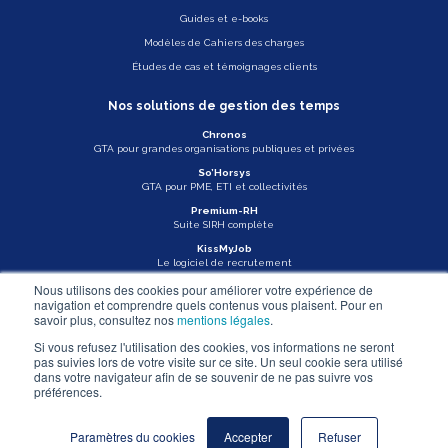
Guides et e-books
Modèles de Cahiers des charges
Études de cas et témoignages clients
Nos solutions de gestion des temps
Chronos
GTA pour grandes organisations publiques et privées
So’Horsys
GTA pour PME, ETI et collectivités
Premium-RH
Suite SIRH complète
KissMyJob
Le logiciel de recrutement
Nous utilisons des cookies pour améliorer votre expérience de
Veille légale
navigation et comprendre quels contenus vous plaisent. Pour en
savoir plus, consultez nos
mentions légales
.
Actu Asys
Si vous refusez l'utilisation des cookies, vos informations ne seront
pas suivies lors de votre visite sur ce site. Un seul cookie sera utilisé
Nous contacter
dans votre navigateur afin de se souvenir de ne pas suivre vos
préférences.
Mentions légales
Paramètres du cookies
Accepter
Refuser