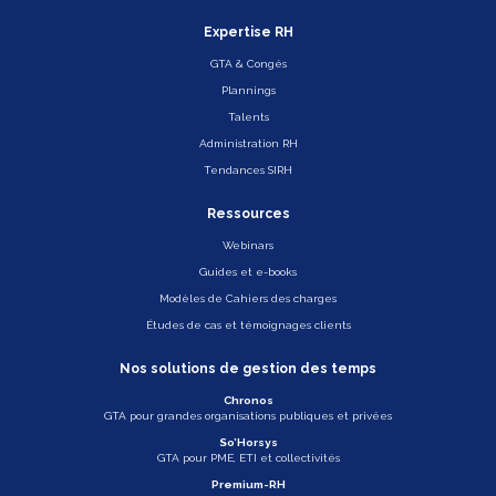
Expertise RH
GTA & Congés
Plannings
Talents
Administration RH
Tendances SIRH
Ressources
Webinars
Guides et e-books
Modèles de Cahiers des charges
Études de cas et témoignages clients
Nos solutions de gestion des temps
Chronos
GTA pour grandes organisations publiques et privées
So’Horsys
GTA pour PME, ETI et collectivités
Premium-RH