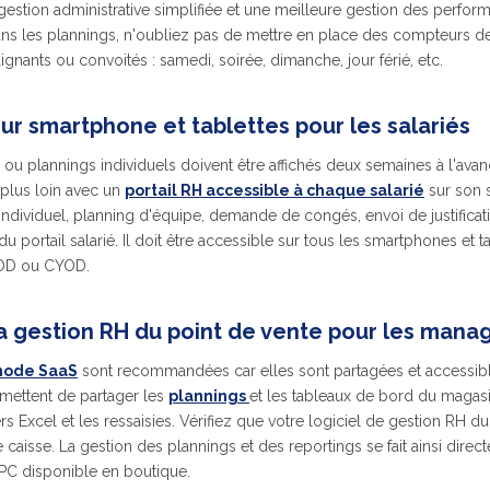
gestion administrative simplifiée et une meilleure gestion des perfor
ans les plannings, n'oubliez pas de mettre en place des compteurs de
ignants ou convoités : samedi, soirée, dimanche, jour férié, etc.
ur smartphone et tablettes pour les salariés
ou plannings individuels doivent être affichés deux semaines à l'avanc
 plus loin avec un
portail RH
accessible à chaque salarié
sur son 
individuel, planning d'équipe, demande de congés, envoi de justificati
du portail salarié. Il doit être accessible sur tous les smartphones et
YOD ou CYOD.
la gestion RH du point de vente pour les mana
 mode SaaS
sont recommandées car elles sont partagées et accessibl
rmettent de partager les
plannings
et les tableaux de bord du magasin
chiers Excel et les ressaisies. Vérifiez que votre logiciel de gestion RH 
de caisse. La gestion des plannings et des reportings se fait ainsi dir
 PC disponible en boutique.