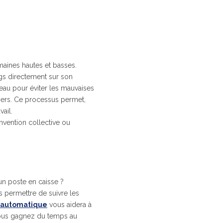
aines hautes et basses.
ngs directement sur son
l'eau pour éviter les mauvaises
hers. Ce processus permet,
vail.
nvention collective ou
 un poste en caisse ?
s permettre de suivre les
on automatique
vous aidera à
 Vous gagnez du temps au