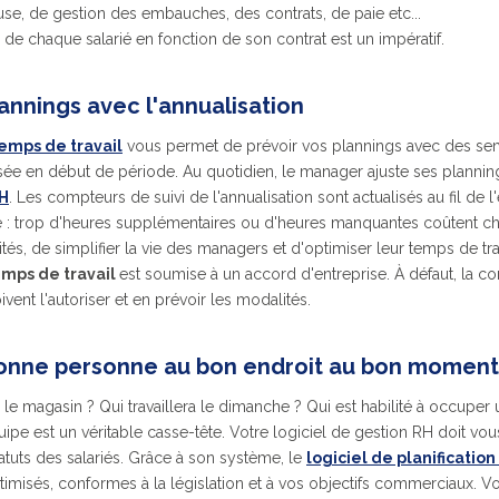
ause, de gestion des embauches, des contrats, de paie etc...
de chaque salarié en fonction de son contrat est un impératif.
lannings avec l'annualisation
emps de travail
vous permet de prévoir vos plannings avec des sem
lisée en début de période. Au quotidien, le manager ajuste ses planni
RH
. Les compteurs de suivi de l'annualisation sont actualisés au fil de 
ée : trop d'heures supplémentaires ou d'heures manquantes coûtent c
tés, de simplifier la vie des managers et d'optimiser leur temps de tra
mps de travail
est soumise à un accord d'entreprise. À défaut, la co
vent l'autoriser et en prévoir les modalités.
 bonne personne au bon endroit au bon moment
r le magasin ? Qui travaillera le dimanche ? Qui est habilité à occuper
ipe est un véritable casse-tête. Votre logiciel de gestion RH doit vou
tuts des salariés. Grâce à son système, le
logiciel de planificati
timisés, conformes à la législation et à vos objectifs commerciaux.