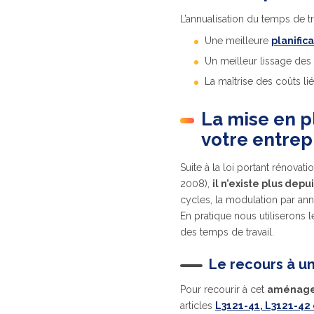
L’annualisation du temps de tra
Une meilleure
planific
Un meilleur lissage des
La maîtrise des coûts li
La mise en p
votre entrep
Suite à la loi portant rénova
2008),
il n’existe plus dep
cycles, la modulation par an
En pratique nous utiliserons 
des temps de travail.
Le recours à u
Pour recourir à cet
aménagem
articles
L3121-41, L3121-42 