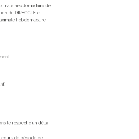
 maximale hebdomadaire de
ation du DIRECCTE est
 maximale hebdomadaire
ment :
nt),
ns le respect d’un délai
en cours de période de