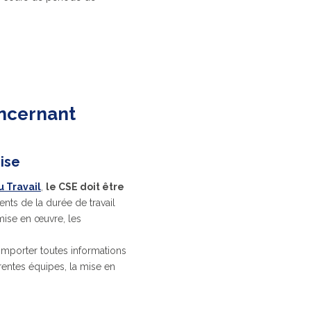
oncernant
rise
u Travail
,
le CSE doit être
ts de la durée de travail
 mise en œuvre, les
omporter toutes informations
érentes équipes, la mise en