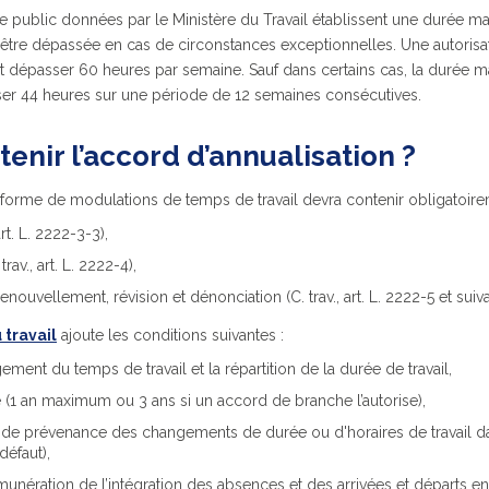
dre public données par le Ministère du Travail établissent une durée
t être dépassée en cas de circonstances exceptionnelles. Une autoris
ut dépasser 60 heures par semaine. Sauf dans certains cas, la durée
r 44 heures sur une période de 12 semaines consécutives.
enir l’accord d’annualisation ?
 forme de modulations de temps de travail devra contenir obligatoire
rt. L. 2222-3-3),
rav., art. L. 2222-4),
enouvellement, révision et dénonciation (C. trav., art. L. 2222-5 et suiva
 travail
ajoute les conditions suivantes :
ent du temps de travail et la répartition de la durée de travail,
 (1 an maximum ou 3 ans si un accord de branche l’autorise),
s de prévenance des changements de durée ou d'horaires de travail da
défaut),
émunération de l’intégration des absences et des arrivées et départs 