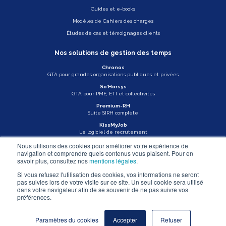
Guides et e-books
Modèles de Cahiers des charges
Études de cas et témoignages clients
Nos solutions de gestion des temps
Chronos
GTA pour grandes organisations publiques et privées
So’Horsys
GTA pour PME, ETI et collectivités
Premium-RH
Suite SIRH complète
KissMyJob
Le logiciel de recrutement
Nous utilisons des cookies pour améliorer votre expérience de
Veille légale
navigation et comprendre quels contenus vous plaisent. Pour en
savoir plus, consultez nos
mentions légales
.
Actu Asys
Si vous refusez l'utilisation des cookies, vos informations ne seront
pas suivies lors de votre visite sur ce site. Un seul cookie sera utilisé
Nous contacter
dans votre navigateur afin de se souvenir de ne pas suivre vos
préférences.
Mentions légales
Paramètres du cookies
Accepter
Refuser
© ASYS - 2026