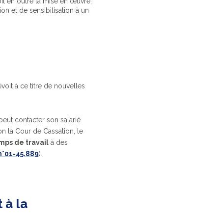
oit en outre la mise en œuvre,
on et de sensibilisation à un
voit à ce titre de nouvelles
 peut contacter son salarié
on la Cour de Cassation, le
mps de travail
à des
 n°01-45.889
).
 à la