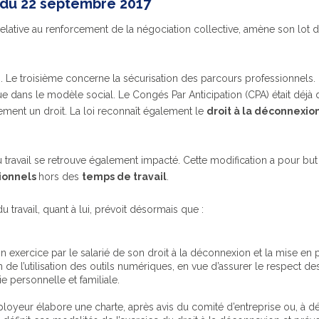
i du 22 septembre 2017
elative au renforcement de la négociation collective, amène son lot 
es. Le troisième concerne la sécurisation des parcours professionnels. I
e dans le modèle social.
Le Congés Par Anticipation (CPA) était déj
ellement un droit. La loi reconnaît également le
droit à la déconnexio
 travail se retrouve également impacté. Cette modification a pour bu
sionnels
hors des
temps de travail
.
u travail, quant à lui, prévoit désormais que :
n exercice par le salarié de son droit à la déconnexion et la mise en p
on de l’utilisation des outils numériques, en vue d’assurer le respect 
e personnelle et familiale.
ployeur élabore une charte, après avis du comité d’entreprise ou, à d