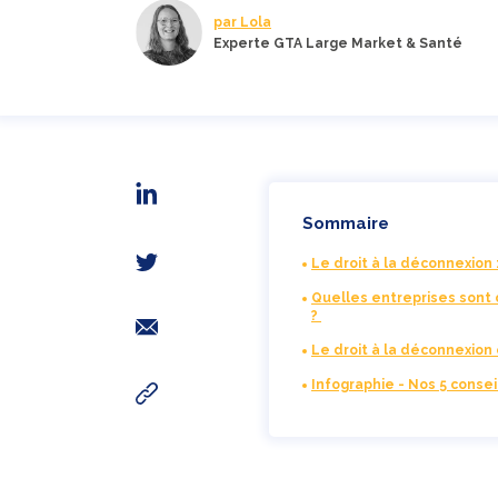
par Lola
Experte GTA Large Market & Santé
Sommaire
Le droit à la déconnexion : 
Quelles entreprises sont 
?
Le droit à la déconnexion 
Infographie - Nos 5 consei