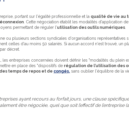
eprise, portant sur l'égalité professionnelle et la
qualité de vie au t
 déconnexion
. Cette négociation établit les modalités d'application d
moyens permettant de réguler l'
utilisation des outils numériques
.
une ou plusieurs sections syndicales d'organisations représentatives 
ent celles d'au moins 50 salariés. Si aucun accord n'est trouvé, un pla
par décret.
l, les entreprises concernées doivent définir les "modalités du plein e
 mettre en place des "dispositifs de
régulation de l’utilisation des 
des temps de repos et de
congés
,
sans oublier l'équilibre
de la vi
treprises ayant recours au forfait jours, une clause spécifique 
ement être négociée, quel que soit l’effectif de l’entreprise (