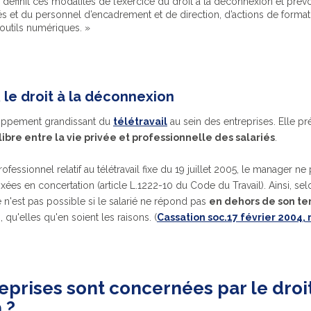
 définit ces modalités de l’exercice du droit à la déconnexion et prév
iés et du personnel d’encadrement et de direction, d’actions de formati
outils numériques. »
& le droit à la déconnexion
loppement grandissant du
télétravail
au sein des entreprises. Elle pré
ibre entre la vie privée et professionnelle des salariés
.
ofessionnel relatif au télétravail fixe du 19 juillet 2005, le manager ne
xées en concertation (article L.1222-10 du Code du Travail). Ainsi, sel
 n'est pas possible si le salarié ne répond pas
en dehors de son te
, qu'elles qu'en soient les raisons. (
Cassation soc.17 février 2004,
eprises sont concernées par le droit
 ?