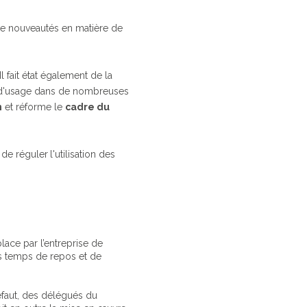
de nouveautés en matière de
l fait état également de la
à d'usage dans de nombreuses
n
et réforme le
cadre du
t de
réguler
l'utilisation des
lace par l’entreprise de
des temps de repos et de
éfaut, des délégués du