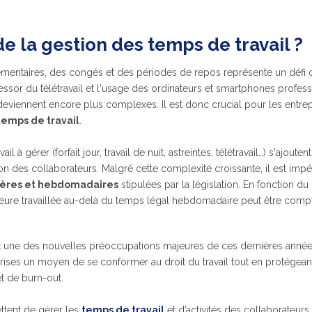
de la gestion des temps de travail ?
mentaires, des congés et des périodes de repos représente un défi c
ssor du télétravail et l'usage des ordinateurs et smartphones profess
eviennent encore plus complexes. Il est donc crucial pour les entrep
temps de travail
.
l à gérer (forfait jour, travail de nuit, astreintes, télétravail…) s'ajoute
on des collaborateurs. Malgré cette complexité croissante, il est impér
lières et hebdomadaires
stipulées par la législation. En fonction du 
 heure travaillée au-delà du temps légal hebdomadaire peut être compt
st une des nouvelles préoccupations majeures de ces dernières années. 
rises un moyen de se conformer au droit du travail tout en protégea
t de burn-out.
ttent de gérer les
temps de travail
et
d’activités
des collaborateurs.