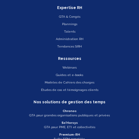
Expertise RH
GTA & Congés
Plannings
Talents
Administration RH
Tendances SIRH
Ressources
Webinars
Guides et e-books
Modèles de Cahiers des charges
Études de cas et témoignages clients
Nos solutions de gestion des temps
Chronos
GTA pour grandes organisations publiques et privées
So’Horsys
GTA pour PME, ETI et collectivités
Premium-RH
Suite SIRH complète