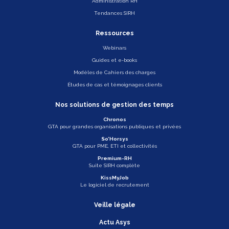
Administration RH
Tendances SIRH
Ressources
Webinars
Guides et e-books
Modèles de Cahiers des charges
Études de cas et témoignages clients
Nos solutions de gestion des temps
Chronos
GTA pour grandes organisations publiques et privées
So’Horsys
GTA pour PME, ETI et collectivités
Premium-RH
Suite SIRH complète
KissMyJob
Le logiciel de recrutement
Veille légale
Actu Asys