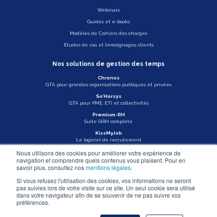
Webinars
Guides et e-books
Modèles de Cahiers des charges
Études de cas et témoignages clients
Nos solutions de gestion des temps
Chronos
GTA pour grandes organisations publiques et privées
So’Horsys
GTA pour PME, ETI et collectivités
Premium-RH
Suite SIRH complète
KissMyJob
Le logiciel de recrutement
Nous utilisons des cookies pour améliorer votre expérience de
Veille légale
navigation et comprendre quels contenus vous plaisent. Pour en
savoir plus, consultez nos
mentions légales
.
Actu Asys
Si vous refusez l'utilisation des cookies, vos informations ne seront
pas suivies lors de votre visite sur ce site. Un seul cookie sera utilisé
Nous contacter
dans votre navigateur afin de se souvenir de ne pas suivre vos
préférences.