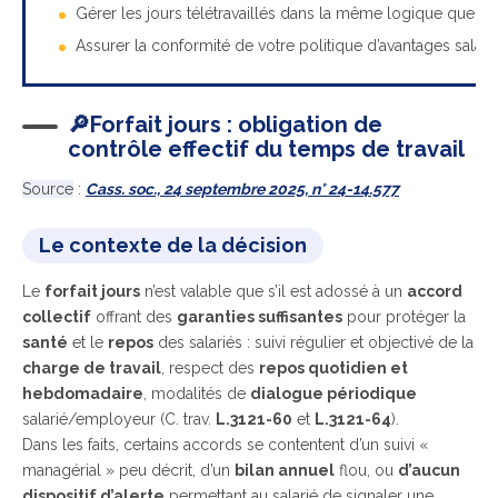
Gérer les jours télétravaillés dans la même logique que les 
Assurer la conformité de votre politique d’avantages salaria
🔎Forfait jours : obligation de
contrôle effectif du temps de travail
Source
:
Cass. soc., 24 septembre 2025, n° 24-14.577
Le contexte de la décision
Le
forfait jours
n’est valable que s’il est adossé à un
accord
collectif
offrant des
garanties suffisantes
pour protéger la
santé
et le
repos
des salariés : suivi régulier et objectivé de la
charge de travail
, respect des
repos quotidien et
hebdomadaire
, modalités de
dialogue périodique
salarié/employeur (C. trav.
L.3121-60
et
L.3121-64
).
Dans les faits, certains accords se contentent d’un suivi «
managérial » peu décrit, d’un
bilan annuel
flou, ou
d’aucun
dispositif d’alerte
permettant au salarié de signaler une