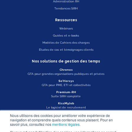
Administration RH
Tendances SIRH
Ressources
Webinars
Guides et e-books
Modèles de Cahiers des charges
Études de cas et témoignages clients
Nos solutions de gestion des temps
Chronos
GTA pour grandes organisations publiques et privées
So’Horsys
GTA pour PME, ETI et collectivités
Premium-RH
Suite SIRH complète
KissMyJob
Le logiciel de recrutement
Nous utilisons des cookies pour améliorer votre expérience de
Veille légale
navigation et comprendre quels contenus vous plaisent. Pour en
savoir plus, consultez nos
mentions légales
.
Actu Asys