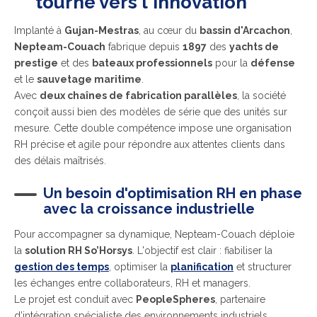
tourné vers l'innovation
Implanté à
Gujan-Mestras
, au cœur du
bassin d'Arcachon
,
Nepteam-Couach
fabrique depuis
1897
des
yachts de
prestige
et des
bateaux professionnels
pour la
défense
et le
sauvetage maritime
.
Avec
deux chaînes de fabrication parallèles
, la société
conçoit aussi bien des modèles de série que des unités sur
mesure. Cette double compétence impose une organisation
RH précise et agile pour répondre aux attentes clients dans
des délais maîtrisés.
Un besoin d'optimisation RH en phase
avec la croissance industrielle
Pour accompagner sa dynamique, Nepteam-Couach déploie
la
solution RH So’Horsys
. L'objectif est clair : fiabiliser la
gestion des temps
, optimiser la
planification
et structurer
les échanges entre collaborateurs, RH et managers.
Le projet est conduit avec
PeopleSpheres
, partenaire
d’intégration spécialiste des environnements industriels.