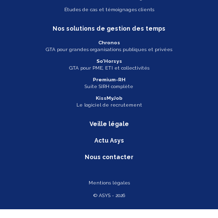
Études de cas et témoignages clients
Nos solutions de gestion des temps
Chronos
GTA pour grandes organisations publiques et privées
So’Horsys
GTA pour PME, ETI et collectivités
Premium-RH
Suite SIRH complète
KissMyJob
Le logiciel de recrutement
Veille légale
Actu Asys
Nous contacter
Mentions légales
© ASYS - 2026