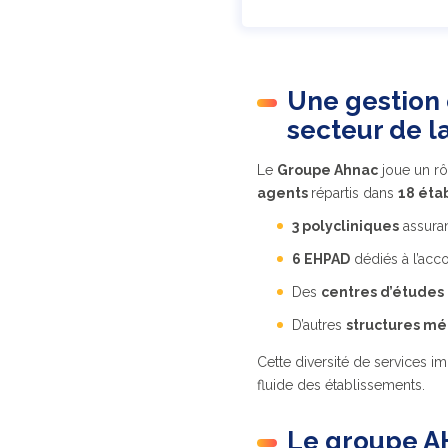
Une gestion 
secteur de l
Le
Groupe Ahnac
joue un rôl
agents
répartis dans
18 éta
3 polycliniques
assuran
6 EHPAD
dédiés à l’ac
Des
centres d’études
D’autres
structures mé
Cette diversité de services 
fluide des établissements.
Le groupe A