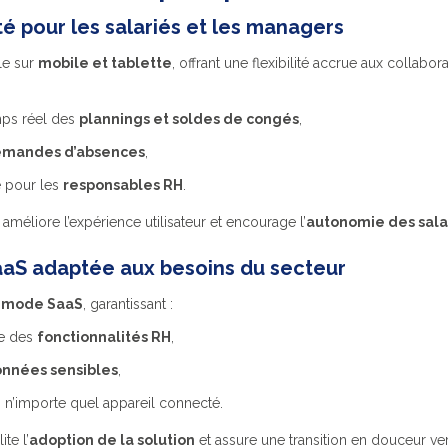
té pour les salariés et les managers
le sur
mobile et tablette
, offrant une flexibilité accrue aux collabor
mps réel des
plannings et soldes de congés
,
mandes d’absences
,
e pour les
responsables RH
.
l améliore l’expérience utilisateur et encourage l’
autonomie des sala
aaS adaptée aux besoins du secteur
n
mode SaaS
, garantissant :
ue des
fonctionnalités RH
,
nnées sensibles
,
s n’importe quel appareil connecté.
te l’
adoption de la solution
et assure une transition en douceur ve