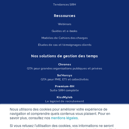
Tendances SIRH
Ressources
Webinars
Guides et e-books
Modèles de Cahiers des charges
Études de cas et témoignages clients
Nos solutions de gestion des temps
Chronos
GTA pour grandes organisations publiques et privées
So’Horsys
GTA pour PME, ETI et collectivités
Premium-RH
Suite SIRH complète
KissMyJob
Le logiciel de recrutement
Nous utilisons des cookies pour améliorer votre expérience de
Veille légale
navigation et comprendre quels contenus vous plaisent. Pour en
savoir plus, consultez nos
mentions légales
.
Actu Asys
Si vous refusez l'utilisation des cookies, vos informations ne seront