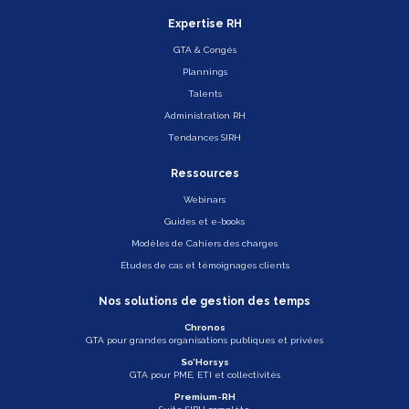
Expertise RH
GTA & Congés
Plannings
Talents
Administration RH
Tendances SIRH
Ressources
Webinars
Guides et e-books
Modèles de Cahiers des charges
Études de cas et témoignages clients
Nos solutions de gestion des temps
Chronos
GTA pour grandes organisations publiques et privées
So’Horsys
GTA pour PME, ETI et collectivités
Premium-RH