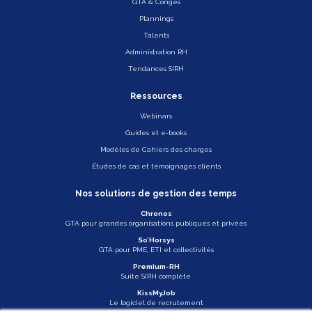
GTA & Congés
Plannings
Talents
Administration RH
Tendances SIRH
Ressources
Webinars
Guides et e-books
Modèles de Cahiers des charges
Études de cas et témoignages clients
Nos solutions de gestion des temps
Chronos
GTA pour grandes organisations publiques et privées
So’Horsys
GTA pour PME, ETI et collectivités
Premium-RH
Suite SIRH complète
KissMyJob
Le logiciel de recrutement