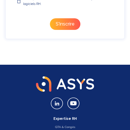
logiciels RH.
Expertise RH
GTA & Congés