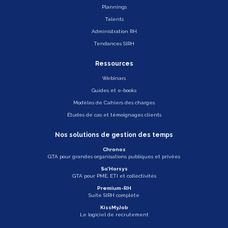
Plannings
Talents
Administration RH
Tendances SIRH
Ressources
Webinars
Guides et e-books
Modèles de Cahiers des charges
Études de cas et témoignages clients
Nos solutions de gestion des temps
Chronos
GTA pour grandes organisations publiques et privées
So’Horsys
GTA pour PME, ETI et collectivités
Premium-RH
Suite SIRH complète
KissMyJob
Le logiciel de recrutement