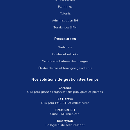
Plannings
Talents
Administration RH
Tendances SIRH
Ressources
Webinars
Guides et e-books
Modèles de Cahiers des charges
Études de cas et témoignages clients
Nos solutions de gestion des temps
Chronos
GTA pour grandes organisations publiques et privées
So’Horsys
GTA pour PME, ETI et collectivités
Premium-RH
Suite SIRH complète
KissMyJob
Le logiciel de recrutement