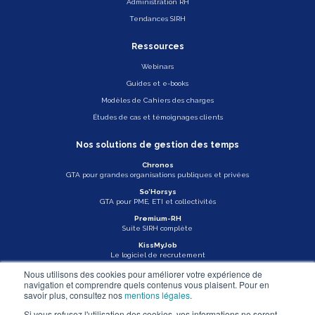
Administration RH
Tendances SIRH
Ressources
Webinars
Guides et e-books
Modèles de Cahiers des charges
Études de cas et témoignages clients
Nos solutions de gestion des temps
Chronos
GTA pour grandes organisations publiques et privées
So’Horsys
GTA pour PME, ETI et collectivités
Premium-RH
Suite SIRH complète
KissMyJob
Le logiciel de recrutement
Nous utilisons des cookies pour améliorer votre expérience de
Veille légale
navigation et comprendre quels contenus vous plaisent. Pour en
savoir plus, consultez nos
mentions légales
.
Actu Asys
Si vous refusez l'utilisation des cookies, vos informations ne seront