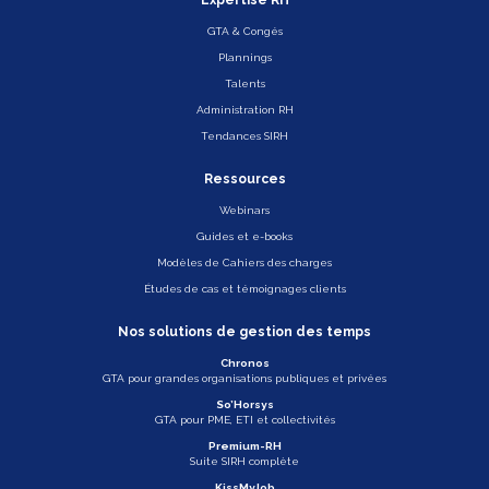
Expertise RH
GTA & Congés
Plannings
Talents
Administration RH
Tendances SIRH
Ressources
Webinars
Guides et e-books
Modèles de Cahiers des charges
Études de cas et témoignages clients
Nos solutions de gestion des temps
Chronos
GTA pour grandes organisations publiques et privées
So’Horsys
GTA pour PME, ETI et collectivités
Premium-RH
Suite SIRH complète
KissMyJob