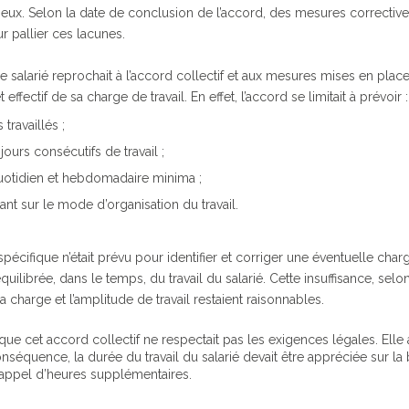
eux. Selon la date de conclusion de l’accord, des mesures corrective
 pallier ces lacunes.
, le salarié reprochait à l’accord collectif et aux mesures mises en p
 effectif de sa charge de travail. En effet, l’accord se limitait à prévoir :
 travaillés ;
urs consécutifs de travail ;
uotidien et hebdomadaire minima ;
ant sur le mode d’organisation du travail.
écifique n’était prévu pour identifier et corriger une éventuelle char
quilibrée, dans le temps, du travail du salarié. Cette insuffisance, sel
a charge et l’amplitude de travail restaient raisonnables.
 que cet accord collectif ne respectait pas les exigences légales. Ell
conséquence, la durée du travail du salarié devait être appréciée sur l
 rappel d’heures supplémentaires.