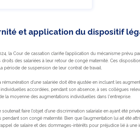
ité et application du dispositif lég
24, la Cour de cassation clarifie l’application du mécanisme prévu par
es droits des salariées à leur retour de congé maternité. Ces dispositi
la période de suspension de leur contrat de travail.
 rémunération d’une salariée doit être ajustée en incluant les augment
ndividuelles accordées, pendant son absence, à ses collègues rele
 de la moyenne des augmentations individuelles dans l'entreprise.
ée soutenait faire l’objet d’une discrimination salariale en ayant été p
s pendant son congé maternité. Bien que l’augmentation lui ait été att
n rappel de salaire et des dommages-intérêts pour préjudice lié à une i