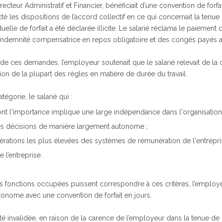
teur Administratif et Financier, bénéficiait d’une convention de forfai
té les dispositions de l’accord collectif en ce qui concernait la tenue 
uelle de forfait a été déclarée illicite. Le salarié réclama le paiement 
indemnité compensatrice en repos obligatoire et des congés payés af
de ces demandes, l’employeur soutenait que le salarié relevait de la
ation de la plupart des règles en matière de durée du travail.
égorie, le salarié qui :
ont l'importance implique une large indépendance dans l'organisatio
des décisions de manière largement autonome ;
érations les plus élevées des systèmes de rémunération de l'entrepris
e l’entreprise.
les fonctions occupées puissent correspondre à ces critères, l’employ
autonome avec une convention de forfait en jours.
 invalidée, en raison de la carence de l’employeur dans la tenue de l’en