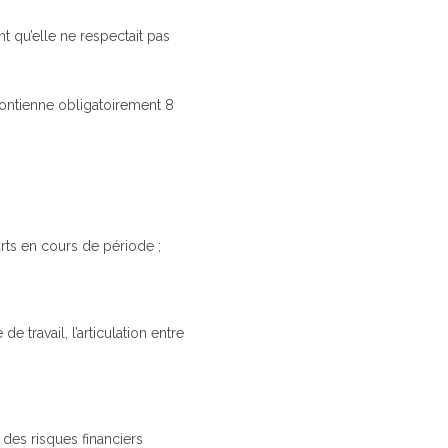
nt qu’elle ne respectait pas
 contienne obligatoirement 8
rts en cours de période ;
travail, l’articulation entre
 des risques financiers