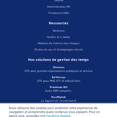
Talents
Administration RH
Tendances SIRH
Ressources
Webinars
Guides et e-books
Modèles de Cahiers des charges
Études de cas et témoignages clients
Nos solutions de gestion des temps
Chronos
GTA pour grandes organisations publiques et privées
So’Horsys
GTA pour PME, ETI et collectivités
Premium-RH
Suite SIRH complète
KissMyJob
Le logiciel de recrutement
Nous utilisons des cookies pour améliorer votre expérience de
Veille légale
navigation et comprendre quels contenus vous plaisent. Pour en
savoir plus, consultez nos
mentions légales
.