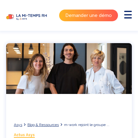
Demander une démo
Asys
Blog & Ressources
m-work rejoint le groupe ...
Actus Asys