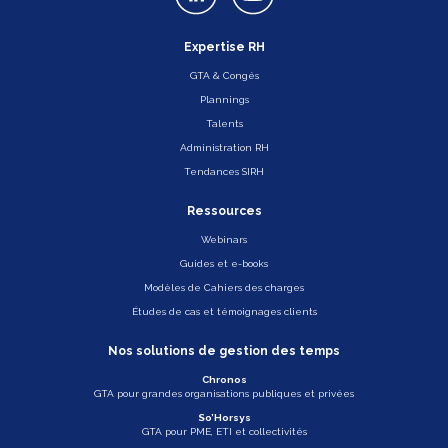
Expertise RH
GTA & Congés
Plannings
Talents
Administration RH
Tendances SIRH
Ressources
Webinars
Guides et e-books
Modèles de Cahiers des charges
Études de cas et témoignages clients
Nos solutions de gestion des temps
Chronos
GTA pour grandes organisations publiques et privées
So’Horsys
GTA pour PME, ETI et collectivités