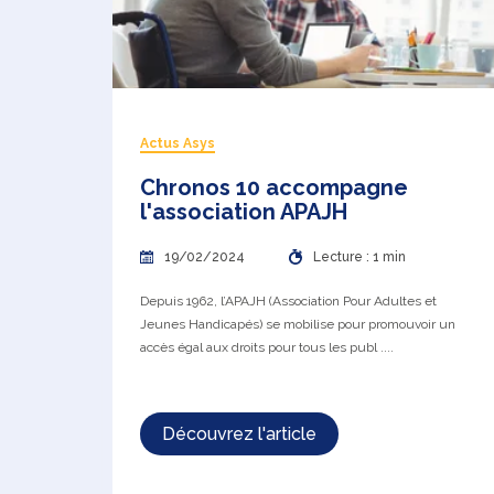
Actus Asys
Chronos 10 accompagne
l'association APAJH
19/02/2024
Lecture : 1 min
Depuis 1962, l’APAJH (Association Pour Adultes et
Jeunes Handicapés) se mobilise pour promouvoir un
accès égal aux droits pour tous les publ ....
Découvrez l'article