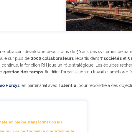
riel alsacien, développe depuis plus de 50 ans des systèmes de transp
puie sur plus de
2000 collaborateurs
répartis dans
7 sociétés
et
5 
continue, la fonction RH joue un rôle stratégique. Les équipes recherc
de
gestion des temps
, fluidifier l’organisation du travail et améliore
So’Horsys
, en partenariat avec
Talentia
, pour répondre à ces objectifs
nale en pleine transformation RH
isie pour sa performance opérationnelle