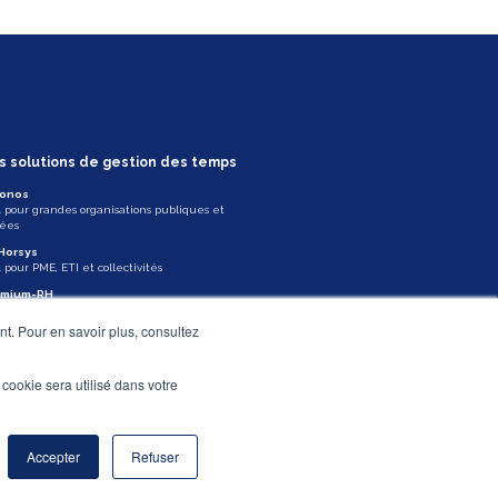
s solutions de gestion des temps
onos
 pour grandes organisations publiques et
vées
Horsys
pour PME, ETI et collectivités
emium-RH
te SIRH complète
t. Pour en savoir plus, consultez
sMyJob
logiciel de recrutement
l cookie sera utilisé dans votre
us contacter
Accepter
Refuser
© ASYS - 2026