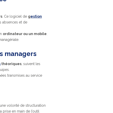
ys
. Ce logiciel de
g
estion
s absences et de
un
ordinateur ou un mobile
.
 managériale.
es managers
s
théoriques
, suivent les
uipes.
nnées transmises au service
 une volonté de structuration
prise en main de l’outil