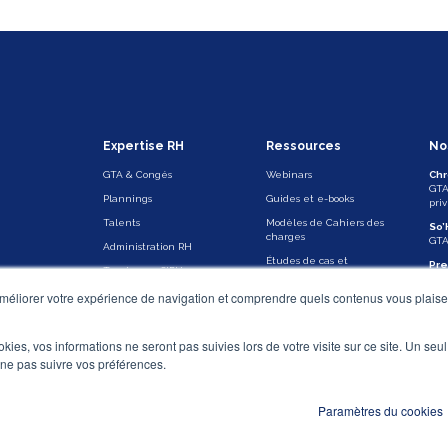
Expertise RH
Ressources
No
GTA & Congés
Webinars
Chr
GTA
Plannings
Guides et e-books
pri
Talents
Modèles de Cahiers des
So’
charges
GTA 
Administration RH
Études de cas et
Pr
Tendances SIRH
témoignages clients
Sui
méliorer votre expérience de navigation et comprendre quels contenus vous plaisen
Kis
Le 
ookies, vos informations ne seront pas suivies lors de votre visite sur ce site. Un seu
 ne pas suivre vos préférences.
Veille légale
Actu Asys
No
Paramètres du cookies