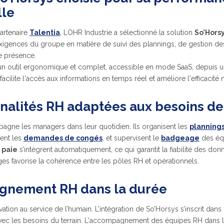
lle
artenaire
Talentia
, LOHR Industrie a sélectionné la solution
So’Hors
igences du groupe en matière de suivi des plannings, de gestion de
e présence.
d’un outil ergonomique et complet, accessible en mode SaaS, depuis 
 facilite l'accès aux informations en temps réel et améliore l'efficacité
nnalités RH adaptées aux besoins d
gne les managers dans leur quotidien. Ils organisent les
planning
ent les
demandes de congés
, et supervisent le
badgeage
des éq
 paie
s’intègrent automatiquement, ce qui garantit la fiabilité des do
nges favorise la cohérence entre les pôles RH et opérationnels.
nement RH dans la durée
vation au service de l’humain. L’intégration de So’Horsys s’inscrit dans
vec les besoins du terrain. L'accompagnement des équipes RH dans la 