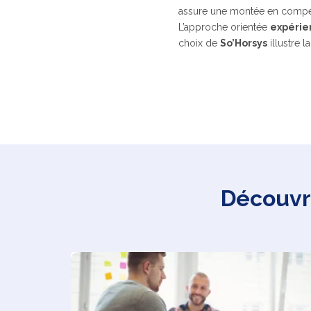
assure une montée en compét
L’approche orientée
expérie
choix de
So’Horsys
illustre 
Découvre