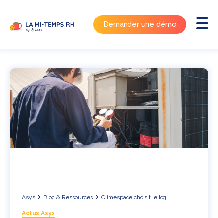
Demander une démo
Asys
Blog & Ressources
Climespace choisit le log...
Actus Asys