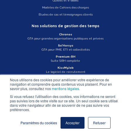
Guides et e-books
Modèles de Cahiers des charges
Études de cas et témoignages clients
Nos solutions de gestion des temps
Chronos
GTA pour grandes organisations publiques et privées
So’Horsys
GTA pour PME, ETI et collectivités
Premium-RH
Suite SIRH complète
KissMyJob
Le logiciel de recrutement
Nous utilisons des cookies pour améliorer votre expérience de
Veille légale
navigation et comprendre quels contenus vous plaisent. Pour en
savoir plus, consultez nos
mentions légales
.
Actu Asys
Si vous refusez l'utilisation des cookies, vos informations ne seront
pas suivies lors de votre visite sur ce site. Un seul cookie sera utilisé
Nous contacter
dans votre navigateur afin de se souvenir de ne pas suivre vos
préférences.
Mentions légales
Paramètres du cookies
Accepter
Refuser
© ASYS - 2026