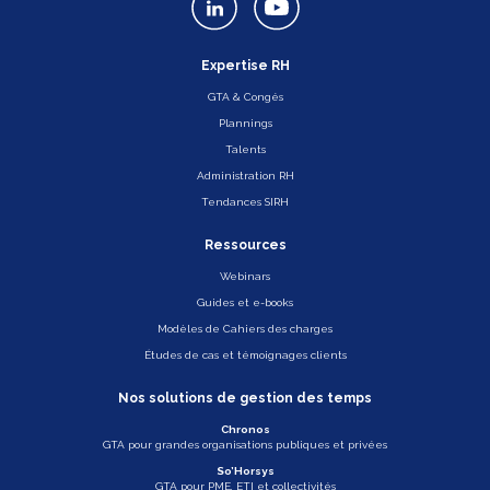
Expertise RH
GTA & Congés
Plannings
Talents
Administration RH
Tendances SIRH
Ressources
Webinars
Guides et e-books
Modèles de Cahiers des charges
Études de cas et témoignages clients
Nos solutions de gestion des temps
Chronos
GTA pour grandes organisations publiques et privées
So’Horsys
GTA pour PME, ETI et collectivités