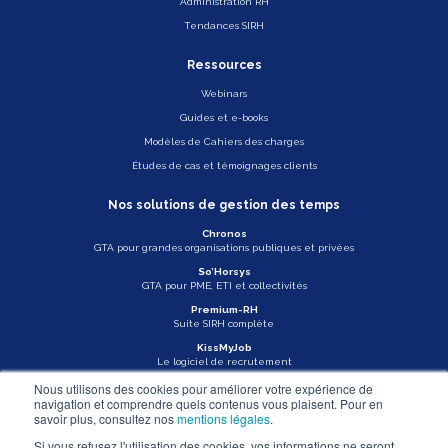
Administration RH
Tendances SIRH
Ressources
Webinars
Guides et e-books
Modèles de Cahiers des charges
Études de cas et témoignages clients
Nos solutions de gestion des temps
Chronos
GTA pour grandes organisations publiques et privées
So’Horsys
GTA pour PME, ETI et collectivités
Premium-RH
Suite SIRH complète
KissMyJob
Le logiciel de recrutement
Nous utilisons des cookies pour améliorer votre expérience de
Veille légale
navigation et comprendre quels contenus vous plaisent. Pour en
savoir plus, consultez nos
mentions légales
.
Actu Asys
Si vous refusez l'utilisation des cookies, vos informations ne seront