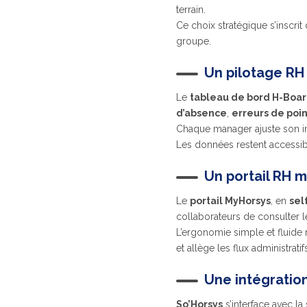
terrain.
Ce choix stratégique s’inscri
groupe.
Un pilotage RH
Le
tableau de bord H-Boa
d’absence
,
erreurs de poi
Chaque manager ajuste son int
Les données restent accessibl
Un portail RH m
Le
portail MyHorsys
, en
sel
collaborateurs de consulter 
L’ergonomie simple et fluide 
et allège les flux administrati
Une intégration
So’Horsys
s’interface avec la