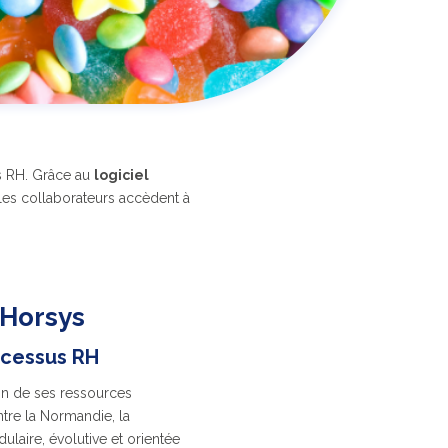
us RH. Grâce au
logiciel
t les collaborateurs accèdent à
’Horsys
ocessus RH
ion de ses ressources
ntre la Normandie, la
laire, évolutive et orientée