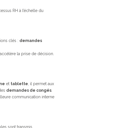
cessus RH à l’échelle du
ions clés :
demandes
accélère la prise de décision.
ne
et
tablette
, il permet aux
 des
demandes de congés
.
illeure communication interne
bles sont transmis