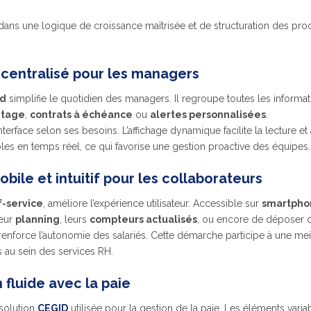
t dans une logique de croissance maîtrisée et de structuration des pro
 centralisé pour les managers
rd
simplifie le quotidien des managers. Il regroupe toutes les informat
ntage
,
contrats à échéance
ou
alertes personnalisées
.
erface selon ses besoins. L’affichage dynamique facilite la lecture et 
es en temps réel, ce qui favorise une gestion proactive des équipes.
obile et intuitif pour les collaborateurs
f-service
, améliore l’expérience utilisateur. Accessible sur
smartpho
leur
planning
, leurs
compteurs actualisés
, ou encore de déposer
renforce l’autonomie des salariés. Cette démarche participe à une me
fs au sein des services RH.
 fluide avec la paie
 solution
CEGID
utilisée pour la gestion de la paie. Les éléments varia