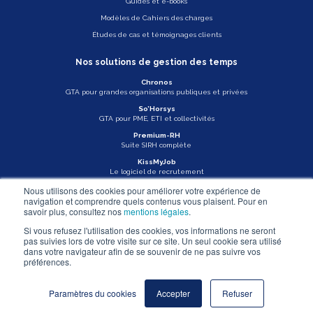
Guides et e-books
Modèles de Cahiers des charges
Études de cas et témoignages clients
Nos solutions de gestion des temps
Chronos
GTA pour grandes organisations publiques et privées
So’Horsys
GTA pour PME, ETI et collectivités
Premium-RH
Suite SIRH complète
KissMyJob
Le logiciel de recrutement
Nous utilisons des cookies pour améliorer votre expérience de
Veille légale
navigation et comprendre quels contenus vous plaisent. Pour en
savoir plus, consultez nos
mentions légales
.
Actu Asys
Si vous refusez l'utilisation des cookies, vos informations ne seront
pas suivies lors de votre visite sur ce site. Un seul cookie sera utilisé
Nous contacter
dans votre navigateur afin de se souvenir de ne pas suivre vos
préférences.
Mentions légales
Paramètres du cookies
Accepter
Refuser
© ASYS - 2026