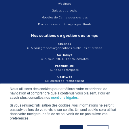
Webinars
Guides et e-books
Modèles de Cahiers des charges
Études de cas et témoignages clients
Nos solutions de gestion des temps
Chronos
GTA pour grandes organisations publiques et privées
So’Horsys
GTA pour PME, ETI et collectivités
Premium-RH
Suite SIRH complète
KissMyJob
Le logiciel de recrutement
Nous utilisons des cookies pour améliorer votre expérience de
Veille légale
navigation et comprendre quels contenus vous plaisent. Pour en
savoir plus, consultez nos
mentions légales
.
Actu Asys
Si vous refusez l'utilisation des cookies, vos informations ne seront
pas suivies lors de votre visite sur ce site. Un seul cookie sera utilisé
Nous contacter
dans votre navigateur afin de se souvenir de ne pas suivre vos
préférences.
Mentions légales