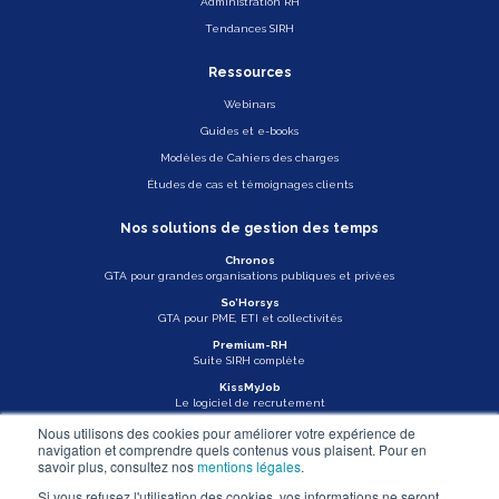
Administration RH
Tendances SIRH
Ressources
Webinars
Guides et e-books
Modèles de Cahiers des charges
Études de cas et témoignages clients
Nos solutions de gestion des temps
Chronos
GTA pour grandes organisations publiques et privées
So’Horsys
GTA pour PME, ETI et collectivités
Premium-RH
Suite SIRH complète
KissMyJob
Le logiciel de recrutement
Nous utilisons des cookies pour améliorer votre expérience de
Veille légale
navigation et comprendre quels contenus vous plaisent. Pour en
savoir plus, consultez nos
mentions légales
.
Actu Asys
Si vous refusez l'utilisation des cookies, vos informations ne seront