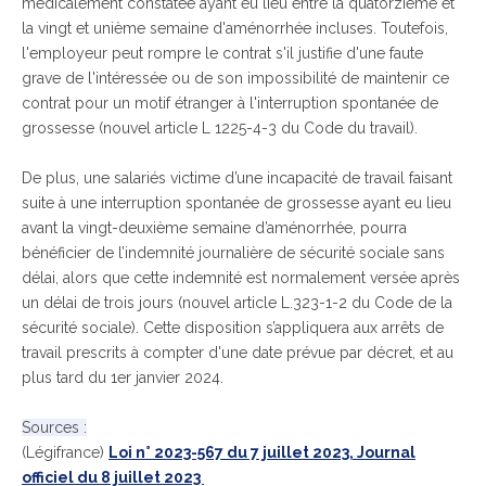
médicalement constatée ayant eu lieu entre la quatorzième et
la vingt et unième semaine d'aménorrhée incluses. Toutefois,
l'employeur peut rompre le contrat s'il justifie d'une faute
grave de l'intéressée ou de son impossibilité de maintenir ce
contrat pour un motif étranger à l'interruption spontanée de
grossesse (nouvel article L 1225-4-3 du Code du travail).
De plus, une salariés victime d’une incapacité de travail faisant
suite à une interruption spontanée de grossesse ayant eu lieu
avant la vingt-deuxième semaine d’aménorrhée, pourra
bénéficier de l’indemnité journalière de sécurité sociale sans
délai, alors que cette indemnité est normalement versée après
un délai de trois jours (nouvel article L.323-1-2 du Code de la
sécurité sociale). Cette disposition s’appliquera aux arrêts de
travail prescrits à compter d'une date prévue par décret, et au
plus tard du 1er janvier 2024.
Sources :
(Légifrance)
Loi n° 2023-567 du 7 juillet 2023, Journal
officiel du 8 juillet 2023